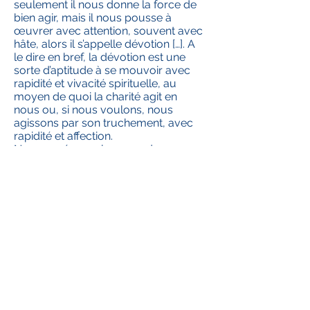
seulement il nous donne la force de
bien agir, mais il nous pousse à
œuvrer avec attention, souvent avec
hâte, alors il s’appelle dévotion […]. A
le dire en bref, la dévotion est une
sorte d’aptitude à se mouvoir avec
rapidité et vivacité spirituelle, au
moyen de quoi la charité agit en
nous ou, si nous voulons, nous
agissons par son truchement, avec
rapidité et affection.
Nous espérons alors que dans
toutes les activités éducatives et
pastorales dans lesquelles nous
sommes impliqués, dans nos
rencontres de formation, dans les
œuvres dans lesquelles nous
sommes engagés, que notre
dévotion comme membres ADMA,
nous aide à aimer de plus nos frères
et nos sœurs en nous abandonnant
davantage dans l’amour de Dieu.
Renato Valera, Président de l’ADMA