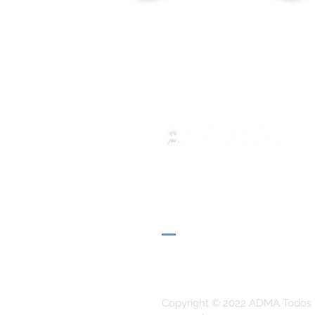
ADMA
Asociación de María Auxilia
Vía María Auxiliadora 32
Turín, TO 10152 - Italia
Privacidad
Copyright © 2022 ADMA Todos 