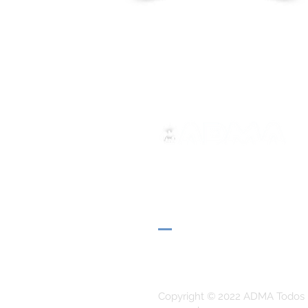
ADMA
Asociación de María Auxilia
Vía María Auxiliadora 32
Turín, TO 10152 - Italia
Privacidad
Copyright © 2022 ADMA Todos 