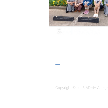
ADMA
Associazione di Maria Ausili
Via Maria Ausiliatrice 32
Torino, TO 10152 - Italy
Privacy
Copyright © 2026 ADMA All rig