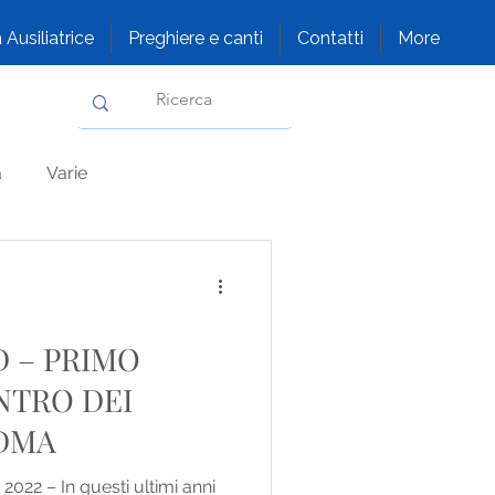
 Ausiliatrice
Preghiere e canti
Contatti
More
a
Varie
D – PRIMO
iù che creatura
NTRO DEI
ADMA
ensile
2022 – In questi ultimi anni