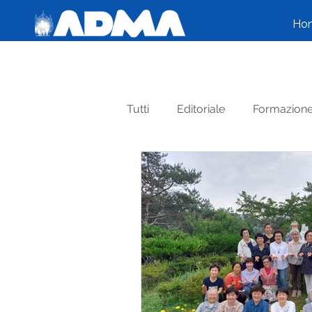
Ho
Tutti
Editoriale
Formazion
Testimonianze
Santi Sales
FORMAZIONE ASPIRANTI AD
Congresso
Alfabeto Famil