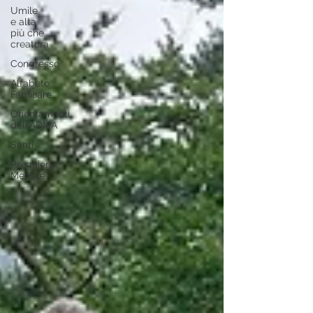
Umile
e alta
più che
creatura
Congresso
Alfabeto
Familiare
Orientamenti
dell'ADMA
Santi
Preghiera
Mensile