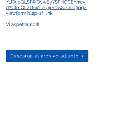
/1FAIpQLSfWOywEyYSFHOCEhnwvj
d7CtmQLzTtei0Teq4enGs8cQoa3pg/
viewform?usp=sf_link
Vi aspettiamo!!!
Descarga el archivo adjunto
Contáctenos