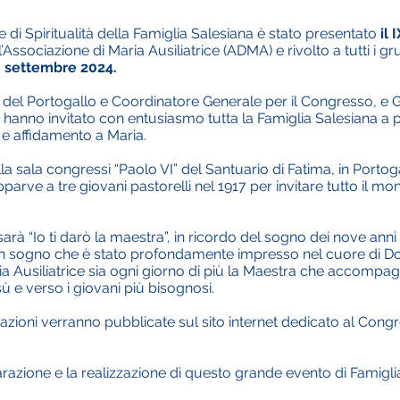
e di Spiritualità della Famiglia Salesiana è stato presentato
il
Associazione di Maria Ausiliatrice (ADMA) e rivolto a tutti i gr
1° settembre 2024.
del Portogallo e Coordinatore Generale per il Congresso, e G
hanno invitato con entusiasmo tutta la Famiglia Salesiana a p
e affidamento a Maria.
la sala congressi “Paolo VI” del Santuario di Fatima, in Porto
parve a tre giovani pastorelli nel 1917 per invitare tutto il mo
sarà “Io ti darò la maestra”, in ricordo del sogno dei nove ann
È un sogno che è stato profondamente impresso nel cuore di D
aria Ausiliatrice sia ogni giorno di più la Maestra che accompa
 e verso i giovani più bisognosi.
mazioni verranno pubblicate sul sito internet dedicato al Cong
arazione e la realizzazione di questo grande evento di Famigli