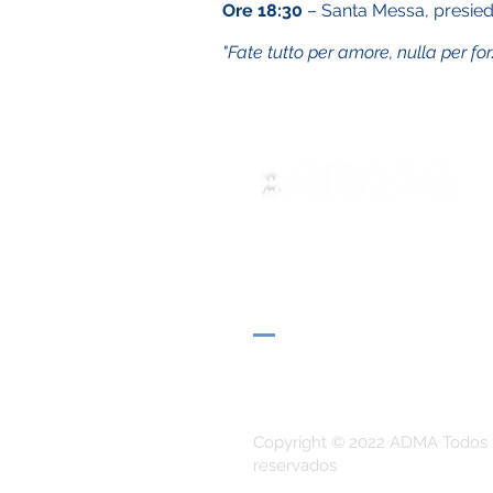
Ore 18:30
– Santa Messa, presied
"Fate tutto per amore, nulla per f
ADMA
Asociación de María Auxilia
Vía María Auxiliadora 32
Turín, TO 10152 - Italia
Privacidad
Copyright © 2022 ADMA Todos 
reservados