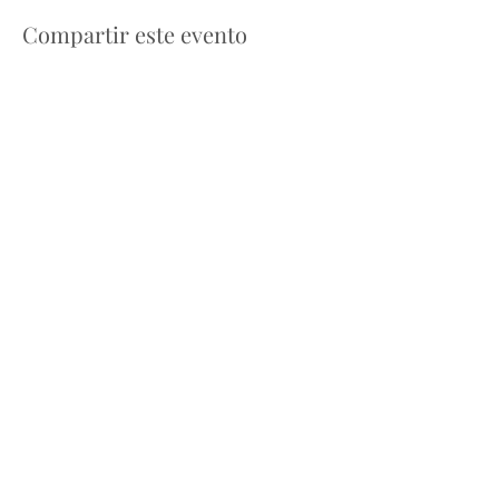
Compartir este evento
Contáctenos
ADMA
Asociación de María Auxiliadora
Vía María Auxiliadora 32
Turín, TO 10152 - Italia
Privacidad
Copyright © 2022 ADMA Todos los derechos