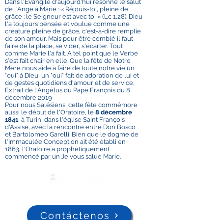
Dans l'Évangile d'aujourd'hui résonne le salut
de l'Ange à Marie : « Réjouis-toi, pleine de
grâce : le Seigneur est avec toi » (Lc 1,28). Dieu
l'a toujours pensée et voulue comme une
créature pleine de grâce, c'est-à-dire remplie
de son amour. Mais pour être comblé il faut
faire de la place, se vider, s'écarter. Tout
comme Marie l'a fait. A tel point que le Verbe
s'est fait chair en elle. Que la fête de Notre
Mère nous aide à faire de toute notre vie un
"oui" à Dieu, un "oui" fait de adoration de lui et
de gestes quotidiens d'amour et de service.
Extrait de l'Angélus du Pape François du 8
décembre 2019
Pour nous Salésiens, cette fête commémore
aussi le début de l'Oratoire, le
8 décembre
1841
, à Turin, dans l'église Saint François
d'Assise, avec la rencontre entre Don Bosco
et Bartolomeo Garelli. Bien que le dogme de
l'Immaculée Conception ait été établi en
1863, l'Oratoire a prophétiquement
commencé par un Je vous salue Marie.
Contáctenos