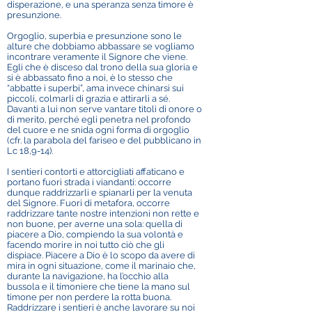
disperazione, e una speranza senza timore è
presunzione.
Orgoglio, superbia e presunzione sono le
alture che dobbiamo abbassare se vogliamo
incontrare veramente il Signore che viene.
Egli che è disceso dal trono della sua gloria e
si è abbassato fino a noi, è lo stesso che
“abbatte i superbi”, ama invece chinarsi sui
piccoli, colmarli di grazia e attirarli a sé.
Davanti a lui non serve vantare titoli di onore o
di merito, perché egli penetra nel profondo
del cuore e ne snida ogni forma di orgoglio
(cfr. la parabola del fariseo e del pubblicano in
Lc 18,9-14).
I sentieri contorti e attorcigliati affaticano e
portano fuori strada i viandanti: occorre
dunque raddrizzarli e spianarli per la venuta
del Signore. Fuori di metafora, occorre
raddrizzare tante nostre intenzioni non rette e
non buone, per averne una sola: quella di
piacere a Dio, compiendo la sua volontà e
facendo morire in noi tutto ciò che gli
dispiace. Piacere a Dio è lo scopo da avere di
mira in ogni situazione, come il marinaio che,
durante la navigazione, ha l’occhio alla
bussola e il timoniere che tiene la mano sul
timone per non perdere la rotta buona.
Raddrizzare i sentieri è anche lavorare su noi