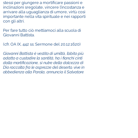
stessi per giungere a mortificare passioni e
inclinazioni sregolate, vincere l’incostanza e
arrivare alla uguaglianza di umore, virtù così
importante nella vita spirituale e nei rapporti
con gli altri.
Per fare tutto ciò mettiamoci alla scuola di
Giovanni Battista.
(cfr. OA IX, 442 ss: Sermone del
20.12.1620)
Giovanni Battista è vestito di umiltà, l’abito più
adatto a custodire la santità, ha i fianchi cinti
dalla mortificazione, si nutre della dolcezza di
Dio raccolta fra le asprezze del deserto, vive in
obbedienza alla Parola, annuncia il Salvatore
prima ancora che questi sia apparso, predica
non solo con la parola ma con tutta la sua
persona, muore per Cristo prima ancora che il
Cristo muoia per lui, vive cuore a cuore con il suo
Dio, l’Amato.
Quanto amo questo santo: è come un
bell’usignolo nel suo cespuglio, tutto voce e canto,
che sulle rive del Giordano annuncia il primo
sorgere del Sole
(OA XV, 74; XIV, 321).