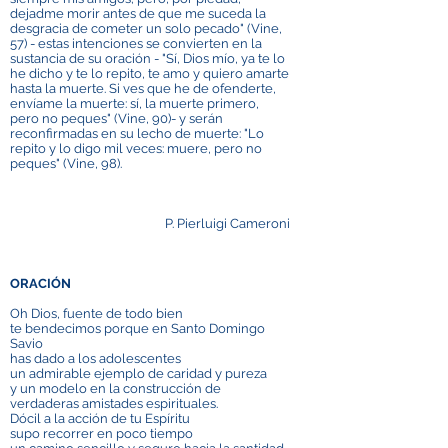
dejadme morir antes de que me suceda la
desgracia de cometer un solo pecado" (Vine,
57) - estas intenciones se convierten en la
sustancia de su oración - "Sí, Dios mío, ya te lo
he dicho y te lo repito, te amo y quiero amarte
hasta la muerte. Si ves que he de ofenderte,
envíame la muerte: sí, la muerte primero,
pero no peques" (Vine, 90)- y serán
reconfirmadas en su lecho de muerte: "Lo
repito y lo digo mil veces: muere, pero no
peques" (Vine, 98).
P. Pierluigi Cameroni
ORACIÓN
Oh Dios, fuente de todo bien
te bendecimos porque en Santo Domingo
Savio
has dado a los adolescentes
un admirable ejemplo de caridad y pureza
y un modelo en la construcción de
verdaderas amistades espirituales.
Dócil a la acción de tu Espíritu
supo recorrer en poco tiempo