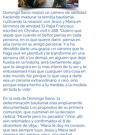
Domingo Savio realizó un camino de santidad
haciendo madurar la semilla bautismal,
cultivando la relación con Jesús y María en
términos de amistad. El Papa Francisco
escribió en Christus vivit n 288: "Quiero que
sepas que cuando el Señor piensa en cada
persona, en lo que quiere darle, piensa en
ella como en su amigo personal. Y si ha
decidido darte una gracia, un carisma que te
haga vivir en plenitud y te transforme en una
persona útil a los demás, en alguien que deje
huella en la historia, será ciertamente algo
que te alegrará en lo más íntimo de tu ser y te
entusiasmará más que cualquier otra cosa en
este mundo. No porque lo que vaya a darte
sea un carisma extraordinario o raro, sino
porque estará hecho a tu medida, a la medida
de toda tu vida".
En la vida de Domingo Savio, la
determinación bautismal está ampliamente
documentada. Los propósitos de su primera
comunión, que culminan en la decisión
radical: "Muerte pero no pecados" (Vine, 46),
son retomados y confirmados el 8 de
diciembre de 1854 - "María te doy mi corazón;
que sea siempre tuyo. Jesús y María sed
siempre mis amigos; pero, por piedad,