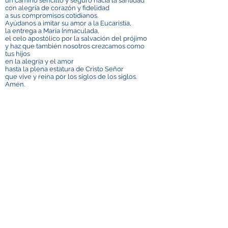
un camino sencillo y seguro hacia la santidad
con alegría de corazón y fidelidad
a sus compromisos cotidianos.
Ayúdanos a imitar su amor a la Eucaristía,
la entrega a María Inmaculada,
el celo apostólico por la salvación del prójimo
y haz que también nosotros crezcamos como
tus hijos
en la alegría y el amor
hasta la plena estatura de Cristo Señor
que vive y reina por los siglos de los siglos.
Amén.
el celo apostólico por la salvación del prójimo
y haz que también nosotros crezcamos como
tus hijos
en la alegría y el amor
hasta la plena estatura de Cristo Señor
que vive y reina por los siglos de los siglos.
Amén.
Contáctenos