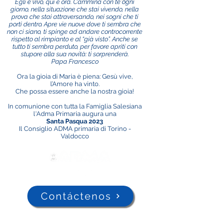
Egli è vivo, qui e ora. Cammina con te ogni
giorno, nella situazione che stai vivendo, nella
prova che stai attraversando, nei sogni che ti
porti dentro. Apre vie nuove dove ti sembra che
non ci siano, ti spinge ad andare controcorrente
rispetto al rimpianto e al “già visto”. Anche se
tutto ti sembra perduto, per favore apriti con
stupore alla sua novità: ti sorprenderà.
Papa Francesco
Ora la gioia di Maria è piena: Gesù vive,
l’Amore ha vinto.
Che possa essere anche la nostra gioia!
In comunione con tutta la Famiglia Salesiana
l'Adma Primaria augura una
Santa Pasqua 2023
Il Consiglio ADMA primaria di Torino -
Valdocco
Contáctenos