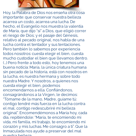
Hoy, la Palabra de Dios nos enseña otra cosa
importante: que conservar nuestra belleza
acarrea un costo, acarrea una lucha. De
hecho, el Evangelio nos muestra la valentía
de María, que dijo “sí” a Dios, que eligió correr
el riesgo de Dios; y el pasaje del Génesis,
relativo al pecado original, nos habla de una
lucha contra el tentador y sus tentaciones.
Pero también lo sabemos por experiencia
todos nosotros: cuesta elegir el bien, cuesta
mucho custodiar el bien que llevamos dentro.
(...) Pero frente a todo esto, hoy tenemos una
buena noticia: María, la única criatura humana
sin pecado de la historia, está con nosotros en
la lucha, es nuestra hermana y sobre todo
nuestra Madre. Y nosotros, a quienes nos
cuesta elegir el bien, podemos
encomendarnos a ella. Confiándonos,
consagrándonos a la Virgen, le decimos:
“Tómame de la mano, Madre, guíame tú:
contigo tendré más fuerza en la lucha contra
el mal, contigo redescubriré mi belleza
original”. Encomendémonos a María hoy, cada
día, repitiéndole: “María, te encomiendo mi
vida, mi familia, mi trabajo, te encomiendo mi
corazón y mis luchas. Me consagro a ti”. Que la
Inmaculada nos ayude a preservar del mal
nuestra belleza.