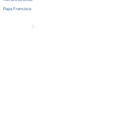
Papa Francisco
Contáctenos
ADMA
Asociación de María Auxiliadora
Vía María Auxiliadora 32
Turín, TO 10152 - Italia
Privacidad
Copyright © 2022 ADMA Todos los derechos
reservados