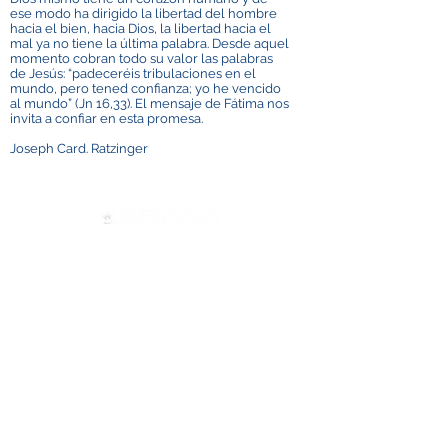
ese modo ha dirigido la libertad del hombre
hacia el bien, hacia Dios, la libertad hacia el
mal ya no tiene la última palabra. Desde aquel
momento cobran todo su valor las palabras
de Jesús: “padeceréis tribulaciones en el
mundo, pero tened confianza; yo he vencido
al mundo” (Jn 16,33). El mensaje de Fátima nos
invita a confiar en esta promesa.
Joseph Card. Ratzinger
Contáctenos
ADMA
Asociación de María Auxiliadora