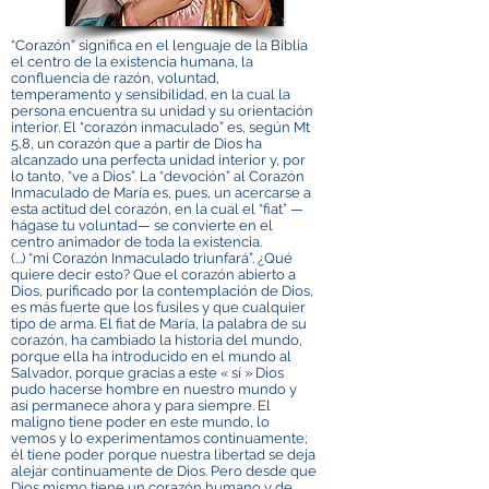
“Corazón” significa en el lenguaje de la Biblia
el centro de la existencia humana, la
confluencia de razón, voluntad,
temperamento y sensibilidad, en la cual la
persona encuentra su unidad y su orientación
interior. El “corazón inmaculado” es, según Mt
5,8, un corazón que a partir de Dios ha
alcanzado una perfecta unidad interior y, por
lo tanto, “ve a Dios”. La “devoción” al Corazón
Inmaculado de María es, pues, un acercarse a
esta actitud del corazón, en la cual el “fiat” —
hágase tu voluntad— se convierte en el
centro animador de toda la existencia.
(...) “mi Corazón Inmaculado triunfará”. ¿Qué
quiere decir esto? Que el corazón abierto a
Dios, purificado por la contemplación de Dios,
es más fuerte que los fusiles y que cualquier
tipo de arma. El fiat de María, la palabra de su
corazón, ha cambiado la historia del mundo,
porque ella ha introducido en el mundo al
Salvador, porque gracias a este « sí » Dios
pudo hacerse hombre en nuestro mundo y
así permanece ahora y para siempre. El
maligno tiene poder en este mundo, lo
vemos y lo experimentamos continuamente;
él tiene poder porque nuestra libertad se deja
alejar continuamente de Dios. Pero desde que
Dios mismo tiene un corazón humano y de