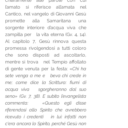
chiaramente alle parole con cui   
l’amato si riferisce all’amata nel 
Cantico, nel vangelo di Giovanni Gesù   
promette alla Samaritana una 
sorgente interiore d’acqua viva che 
zampilla per   la vita eterna (Gv. 4, 14). 
Al capitolo 7, Gesù rinnova questa 
promessa rivolgendosi a tutti coloro 
che sono disposti ad ascoltarlo, 
mentre si trova   nel Tempio affollato 
di gente venuta per la festa: «
Chi ha 
sete venga a me e   beva chi crede in 
me; come dice la Scrittura: fiumi di 
acqua viva   sgorgheranno dal suo 
seno» (Gv. 7, 38). E subito l’evangelista 
commenta:   «Questo egli disse 
riferendosi allo Spirito che avrebbero 
ricevuto i credenti   in lui: infatti non 
c'era ancora lo Spirito, perché Gesù non 