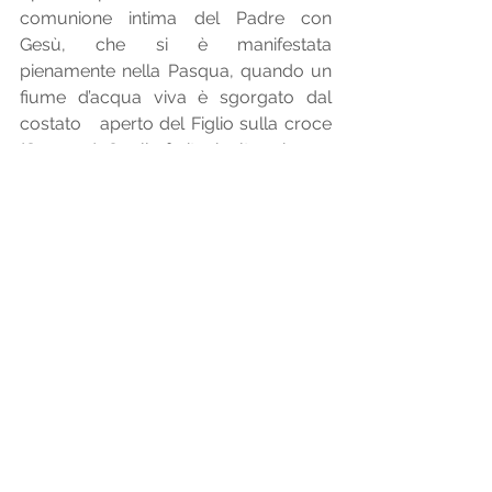
comunione intima del Padre con 
Gesù, che si è manifestata   
pienamente nella Pasqua, quando un 
fiume d’acqua viva è sgorgato dal 
costato   aperto del Figlio sulla croce 
(Gv 19,34). Quella ferita, inoltre, rimane 
aperta per sempre, perché sempre 
possiamo andare ad attingere, fino a 
che l’acqua non diventi anche in 
ognuno di noi sorgente viva per 
l’eternità.
Il secondo racconto della Creazione 
afferma che dal giardino dell’Eden 
escono quattro grandi   fiumi, che 
irrigano il mondo intero (Gen 2,10). 
L’acqua, infatti è la vita. Senza acqua la 
terra inaridisce, le creature muoiono. 