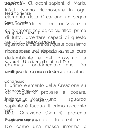
sapienti
». Gli occhi sapienti di Maria, 
Varie
infatti, sanno riconoscere in ogni   
Testimonianze
elemento della Creazione un segno 
Santi Salesiani
dell’amore di Dio per noi. Vivere la   
conversione ecologica significa, prima 
Per grazia ricevuta
di tutto, diventare capaci di questo   
AFFIDA, CONFIDA, SORRIDI
sguardo, a partire dal quale possiamo 
riconoscere nel rispetto e nella cura   
FORMAZIONE ASPIRANTI ADMA
dell’ambiente e del prossimo la 
Nazaret - Una famiglia tutta di Dio
chiamata fondamentale che Dio 
rivolge ad   ognuna delle sue creature. 
Umile e alta più che creatura
Congresso
Il primo elemento della Creazione su 
Alfabeto Familiare
cui vogliamo provare a posare, 
insieme a Maria, uno   sguardo 
Orientamenti dell'ADMA
sapiente è l’acqua. Il primo racconto 
Santi
della Creazione (Gen 1), presenta 
l’universo prima dell’atto creatore di 
Preghiera Mensile
Dio come una massa informe e 