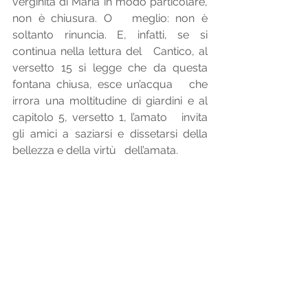
verginità di Maria in modo particolare, 
non è chiusura. O   meglio: non è 
soltanto rinuncia. E, infatti, se si 
continua nella lettura del   Cantico, al 
versetto 15 si legge che da questa 
fontana chiusa, esce un’acqua   che 
irrora una moltitudine di giardini e al 
capitolo 5, versetto 1, l’amato   invita 
gli amici a saziarsi e dissetarsi della 
bellezza e della virtù   dell’amata. 