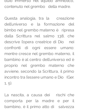
buio immerso nel liquido amniotico, 
contenuto nel grembo   della madre. 
Questa analogia, tra la   creazione 
dell’universo e la formazione del 
bimbo nel grembo materno è   ripresa 
dalla Scrittura nel salmo 138, che 
descrive l’opera creatrice di Dio   nei 
confronti di ogni essere umano: 
mentre cresce nel grembo materno, il   
bambino è al centro dell’universo ed è 
proprio nel grembo materno che   
avviene, secondo la Scrittura, il primo 
incontro tra l’essere umano e Dio   (Ger. 
1, 5). 
La nascita, a causa dei   rischi che 
comporta per la madre e per il 
bambino, è il primo atto di   salvezza 