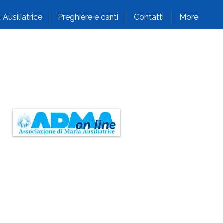
 Ausiliatrice
Preghiere e canti
Contatti
More