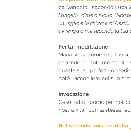
dal Vangelo   secondo Luca (cf
L’angelo   disse a Maria: “Non t
Orientamenti dell'ADMA
S
un   figlio e lo chiamerai Gesù”…
avvenga a me secondo la tua p
Per la   meditazione 
Maria si   sottomette a Dio se
abbandona   totalmente alla v
questa sua   perfetta obbedi
poté   accogliere nel suo gre
Invocazione
Gesù, fatto   uomo per noi, co
nostra vita   con la stessa fe
Nel secondo   mistero della g