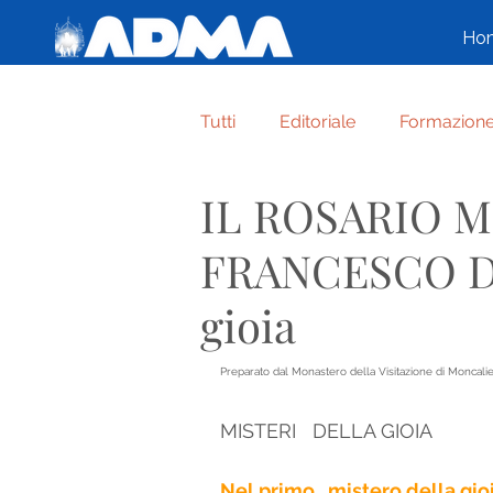
Ho
Tutti
Editoriale
Formazion
IL ROSARIO 
Cronaca di Famiglia
Varie
FRANCESCO DI 
Per grazia ricevuta
AFFID
gioia
Preparato dal Monastero della Visitazione di Moncalie
FORMAZIONE ASPIRANTI AD
MISTERI   DELLA GIOIA  
Umile e alta più che creatura
Nel primo   mistero della gi