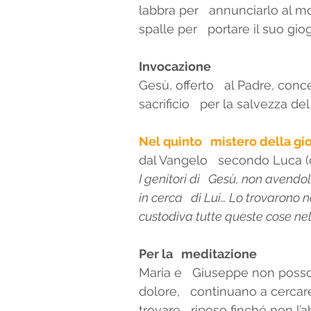
labbra per   annunciarlo al mo
spalle per   portare il suo gio
Invocazione
Gesù, offerto   al Padre, conce
sacrificio   per la salvezza d
Nel quinto   mistero della g
dal Vangelo   secondo Luca (cf
I genitori di   Gesù, non avend
in cerca   di Lui… Lo trovarono
custodiva tutte queste cose nel
Per la   meditazione 
Maria e   Giuseppe non possono
dolore,   continuano a cerca
trovare   riposo finché non l