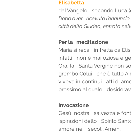
Elisabetta 
dal Vangelo   secondo Luca (c
Dopo aver   ricevuto l’annuncio d
città della Giudea, entrata nell
Per la   meditazione 
Maria si reca   in fretta da Eli
infatti   non è mai oziosa e ge
Ora, la   Santa Vergine non s
grembo Colui   che è tutto A
viveva in continui   atti di a
prossimo al quale   desidera
Invocazione
Gesù, nostra   salvezza e fonte
ispirazioni dello   Spirito Santo
amore nei   secoli. Amen. 