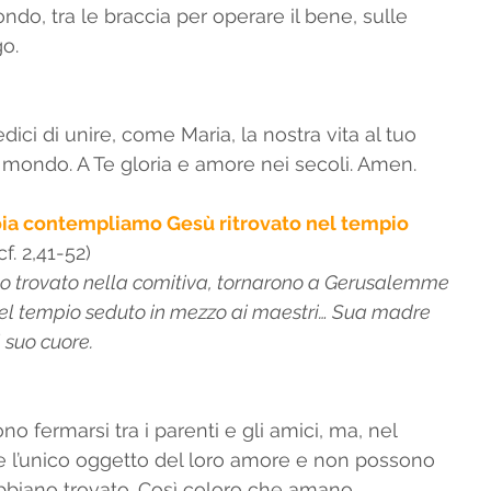
ndo, tra le braccia per operare il bene, sulle 
go.
dici di unire, come Maria, la nostra vita al tuo 
el mondo. A Te gloria e amore nei secoli. Amen. 
ioia contempliamo Gesù ritrovato nel tempio 
. 2,41-52) 
olo trovato nella comitiva, tornarono a Gerusalemme 
 nel tempio seduto in mezzo ai maestri… Sua madre   
 suo cuore. 
 fermarsi tra i parenti e gli amici, ma, nel 
re l’unico oggetto del loro amore e non possono 
’abbiano trovato. Così coloro che amano 