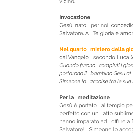
vicino. 
Invocazione
Gesù, nato   per noi, concedici
Salvatore. A   Te gloria e amo
Nel quarto   mistero della g
dal Vangelo   secondo Luca (cf
Quando furono   compiuti i gior
portarono il   bambino Gesù al 
Simeone lo   accolse tra le sue
Per la   meditazione 
Gesù è portato   al tempio per
perfetto con un   atto sublime
hanno imparato ad   offrire a D
Salvatore!   Simeone lo accogl