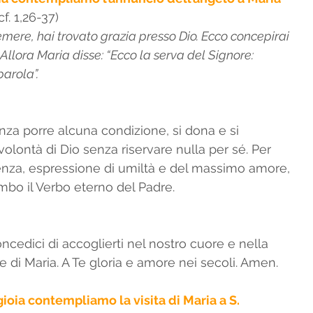
. 1,26-37) 
emere, hai trovato grazia presso Dio. Ecco concepirai 
anti
Preghiera Mensile
 Allora Maria disse: “Ecco la serva del Signore:   
arola”. 
nza porre alcuna condizione, si dona e si 
olontà di Dio senza riservare nulla per sé. Per 
enza, espressione di umiltà e del massimo amore, 
mbo il Verbo eterno del Padre. 
ncedici di accoglierti nel nostro cuore e nella 
de di Maria. A Te gloria e amore nei secoli. Amen.
ioia contempliamo la visita di Maria a S. 