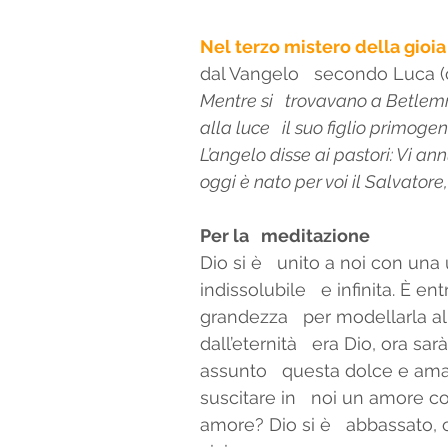
Nel terzo mistero della gioi
dal Vangelo   secondo Luca (cf
Mentre si   trovavano a Betlemm
alla luce   il suo figlio primoge
L’angelo disse ai pastori: Vi an
oggi è nato per voi il Salvatore,
Per la   meditazione 
Dio si è   unito a noi con un
indissolubile   e infinita. È en
grandezza   per modellarla all
dall’eternità   era Dio, ora s
assunto   questa dolce e ama
suscitare in   noi un amore c
amore? Dio si è   abbassato,