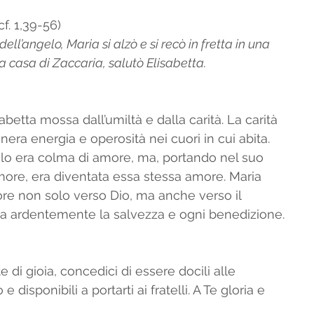
f. 1,39-56) 
ell’angelo, Maria si alzò e si recò in fretta in una   
a casa di Zaccaria, salutò Elisabetta. 
sabetta mossa dall’umiltà e dalla carità. La carità 
nera energia e operosità nei cuori in cui abita. 
olo era colma di amore, ma, portando nel suo 
more, era diventata essa stessa amore. Maria 
more non solo verso Dio, ma anche verso il 
va ardentemente la salvezza e ogni benedizione.
 di gioia, concedici di essere docili alle 
 e disponibili a portarti ai fratelli. A Te gloria e 