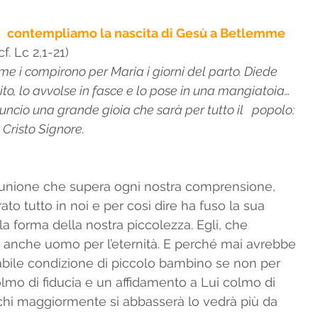
a   contempliamo la nascita di Gesù a Betlemme 
. Lc 2,1-21) 
e i compirono per Maria i giorni del parto. Diede 
nito, lo avvolse in fasce e lo pose in una mangiatoia…   
nuncio una grande gioia che sarà per tutto il   popolo: 
 Cristo Signore. 
a unione che supera ogni nostra comprensione, 
trato tutto in noi e per così dire ha fuso la sua 
a forma della nostra piccolezza. Egli, che 
arà anche uomo per l’eternità. E perché mai avrebbe 
bile condizione di piccolo bambino se non per 
olmo di fiducia e un affidamento a Lui colmo di 
 chi maggiormente si abbasserà lo vedrà più da 