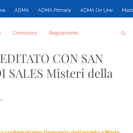
me
ADMA
ADMA Primaria
ADMA On Line
Maria
e
Conoscersi
Regolamento
MEDITATO CON SAN
Testimonianze
Santi Salesiani
SALES Misteri della
A, CONFIDA, SORRIDI
ri
MA
Nazaret - Una famiglia tutta di Dio
Congresso
Alfabeto Familiare
oia contempliamo l’annuncio dell’angelo a Maria 