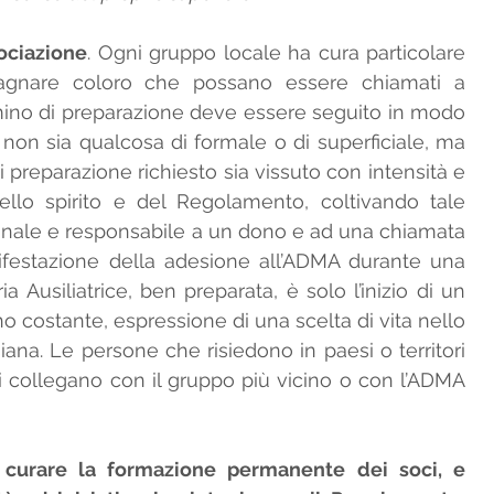
ociazione
. Ogni gruppo locale ha cura particolare 
pagnare coloro che possano essere chiamati a 
mino di preparazione deve essere seguito in modo 
 non sia qualcosa di formale o di superficiale, ma 
i preparazione richiesto sia vissuto con intensità e 
llo spirito e del Regolamento, coltivando tale 
ale e responsabile a un dono e ad una chiamata 
nifestazione della adesione all’ADMA durante una 
 Ausiliatrice, ben preparata, è solo l’inizio di un 
o costante, espressione di una scelta di vita nello 
iana. Le persone che risiedono in paesi o territori 
 collegano con il gruppo più vicino o con l’ADMA 
 curare la formazione permanente dei soci, e 