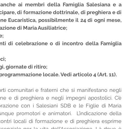
i anche ai membri della Famiglia Salesiana e a 
pare, di formazione dottrinale, di preghiera e di 
e Eucaristica, possibilmente il 24 di ogni mese, 
one di Maria Ausiliatrice;  
;  
i di celebrazione o di incontro della Famiglia 
ci; 
, giornate di ritiro; 
 programmazione locale. Vedi articolo 4 (Art. 11).
ti comunitari e fraterni che si manifestano negli 
one e di preghiera e negli impegni apostolici. C’è 
azione con i Salesiani SDB e le Figlie di Maria 
nque promotori e animatori.  L’indicazione della 
ontri locali di formazione e di preghiera esprime 
senziale per la vita dell’Associazione. Là dove è 