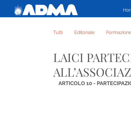
Ho
Tutti
Editoriale
Formazion
LAICI PARTE
Cronaca di Famiglia
Varie
ALL’ASSOCIAZ
Per grazia ricevuta
AFFID
ARTICOLO 10 - PARTECIPAZ
FORMAZIONE ASPIRANTI AD
Umile e alta più che creatura