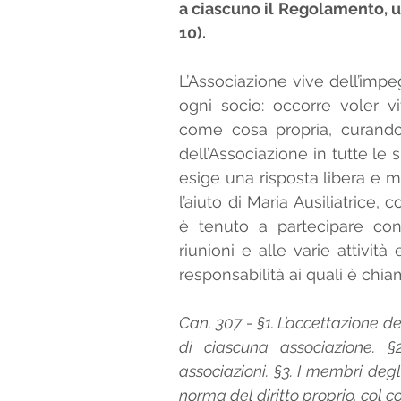
a ciascuno il Regolamento, un
10).
L’Associazione vive dell’impe
ogni socio: occorre voler v
come cosa propria, curando i
dell’Associazione in tutte le
esige una risposta libera e mo
l’aiuto di Maria Ausiliatrice
è tenuto a partecipare con 
riunioni e alle varie attività 
responsabilità ai quali è chia
Can. 307 - §1. L’accettazione d
di ciascuna associazione. §
associazioni. §3. I membri degli
norma del diritto proprio, col c