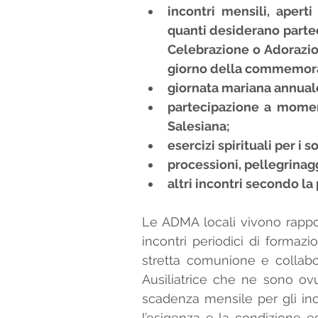
incontri mensili, apert
quanti desiderano parteci
Celebrazione o Adorazion
giorno della commemorazi
giornata mariana annuale
partecipazione a moment
Salesiana;  
esercizi spirituali per i so
processioni, pellegrinaggi
altri incontri secondo la
Le ADMA locali vivono rappor
incontri periodici di formazi
stretta comunione e collabor
Ausiliatrice che ne sono ovu
scadenza mensile per gli inc
l’esigenza e la condizione es