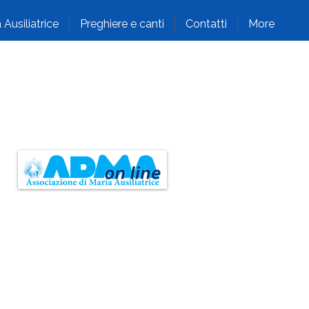
 Ausiliatrice
Preghiere e canti
Contatti
More