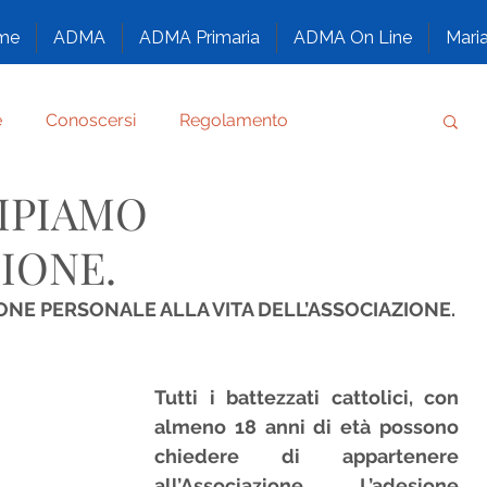
me
ADMA
ADMA Primaria
ADMA On Line
Maria
e
Conoscersi
Regolamento
CIPIAMO
Testimonianze
Santi Salesiani
IONE.
A, CONFIDA, SORRIDI
IONE PERSONALE ALLA VITA DELL’ASSOCIAZIONE.
MA
Nazaret - Una famiglia tutta di Dio
Tutti i battezzati cattolici, con 
almeno 18 anni di età possono 
chiedere di appartenere 
Congresso
Alfabeto Familiare
all’Associazione.  L’adesione 