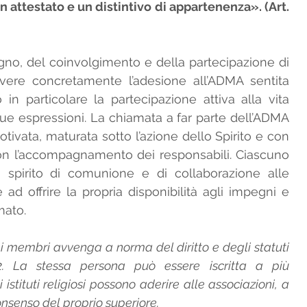
 attestato e un distintivo di appartenenza». (Art. 
gno, del coinvolgimento e della partecipazione di 
ivere concretamente l’adesione all’ADMA sentita 
n particolare la partecipazione attiva alla vita 
 sue espressioni. La chiamata a far parte dell’ADMA 
tivata, maturata sotto l’azione dello Spirito e con 
, con l’accompagnamento dei responsabili. Ciascuno 
spirito di comunione e di collaborazione alle 
e ad offrire la propria disponibilità agli impegni e 
mato.
ei membri avvenga a norma del diritto e degli statuti 
2. La stessa persona può essere iscritta a più 
 istituti religiosi possono aderire alle associazioni, a 
onsenso del proprio superiore.