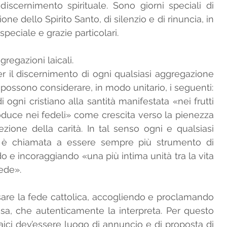
discernimento spirituale. Sono giorni speciali di 
ne dello Spirito Santo, di silenzio e di rinuncia, in 
speciale e grazie particolari. 
ggregazioni laicali.
r il discernimento di ogni qualsiasi aggregazione 
dei fedeli laici nella Chiesa si possono considerare, in modo unitario, i seguenti:  
 ogni cristiano alla santità manifestata «nei frutti 
roduce nei fedeli» come crescita verso la pienezza 
fezione della carità. In tal senso ogni e qualsiasi 
i è chiamata a essere sempre più strumento di 
o e incoraggiando «una più intima unità tra la vita 
ede». 
sare la fede cattolica, accogliendo e proclamando 
iesa, che autenticamente la interpreta. Per questo 
aici dev’essere luogo di annuncio e di proposta di 