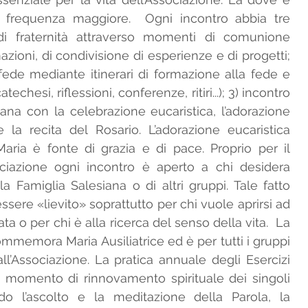
 frequenza maggiore.  Ogni incontro abbia tre 
o di fraternità attraverso momenti di comunione 
azioni, di condivisione di esperienze e di progetti; 
 fede mediante itinerari di formazione alla fede e 
echesi, riflessioni, conferenze, ritiri...); 3) incontro 
ana con la celebrazione eucaristica, l’adorazione 
la recita del Rosario. L’adorazione eucaristica 
ria è fonte di grazia e di pace. Proprio per il 
ociazione ogni incontro è aperto a chi desidera 
 Famiglia Salesiana o di altri gruppi. Tale fatto 
ssere «lievito» soprattutto per chi vuole aprirsi ad 
a o per chi è alla ricerca del senso della vita.  La 
mmemora Maria Ausiliatrice ed è per tutti i gruppi 
all’Associazione. La pratica annuale degli Esercizi 
te momento di rinnovamento spirituale dei singoli 
o l’ascolto e la meditazione della Parola, la 