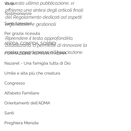
In questa ultima pubblicazione, vi 
Varie
offriamo una sintesi degli articoli finali 
Testimonianze
del Regolamento dedicati ad aspetti 
Santi Salesiani
organizzativi e gestionali.
Per grazia ricevuta
Riprendere il testo, approfondirlo, 
AFFIDA, CONFIDA, SORRIDI
attualizzarlo, ci permette di rinnovare la 
nostra appartenenza all’Associazione. 
FORMAZIONE ASPIRANTI ADMA
Nazaret - Una famiglia tutta di Dio
Umile e alta più che creatura
Congresso
Alfabeto Familiare
Orientamenti dell'ADMA
Santi
Preghiera Mensile