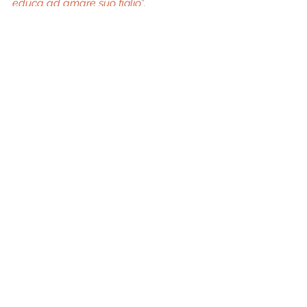
educa ad amare suo figlio
”. 
Maria,  Aiuto dei Cristiani, prega per 
noi!
Andrea e Maria Adele Damiani 
Regolamento
Adma
articoli
Regolamento
Mostra tutti
Post recenti