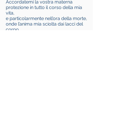
Accordatemi la vostra materna
protezione in tutto il corso della mia
vita,
e particolarmente nell’ora della morte,
onde l’anima mia sciolta dai lacci del
corpo,
passi da questa valle di pianto a
godere con Voi l’eterna gloria nel
Regno de’ Cieli.
Così sia.
Contáctenos
ADMA
Asociación de María Auxiliadora