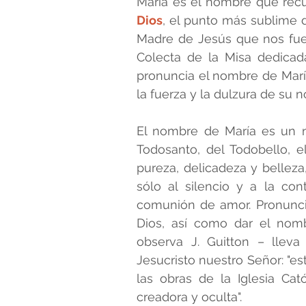
María es el nombre que recu
Dios
, el punto más sublime d
Madre de Jesús que nos fue
ALFABETO FAMILIAR
DIR
Colecta de la Misa dedicada
pronuncia el nombre de María
la fuerza y la dulzura de su 
BEATOS Y SANTOS SALESIA
El nombre de María es un
Todosanto, del Todobello, e
pureza, delicadeza y belleza
sólo al silencio y a la con
comunión de amor. Pronuncia
Dios, así como dar el nom
observa J. Guitton – lleva
Jesucristo nuestro Señor: "e
las obras de la Iglesia Cató
creadora y oculta".