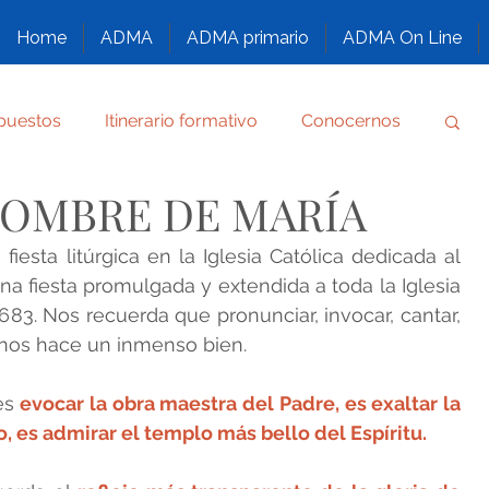
Home
ADMA
ADMA primario
ADMA On Line
puestos
Itinerario formativo
Conocernos
 NOMBRE DE MARÍA
Reglamento
Por gracia obtenida
iesta litúrgica en la Iglesia Católica dedicada al 
a fiesta promulgada y extendida a toda la Iglesia 
RÍE
FORMACIÓN DE LOS ASPIRANTES ADMA
683. Nos recuerda que pronunciar, invocar, cantar, 
 nos hace un inmenso bien.
 DE DIOS
es 
evocar la obra maestra del Padre, es exaltar la 
jo, es admirar el templo más bello del Espíritu.
 Y ENSALZADA
Congreso