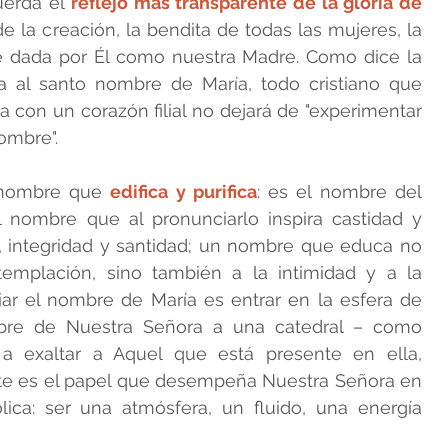
erda el 
reflejo más transparente de la gloria de 
e la creación, la bendita de todas las mujeres, la 
 dada por Él como nuestra Madre. Como dice la 
ECTRICES ADMA
 al santo nombre de María, todo cristiano que 
 con un corazón filial no dejará de "experimentar 
nombre".
NOS
 nombre que 
edifica y purifica
: es el nombre del 
l nombre que al pronunciarlo inspira castidad y 
, integridad y santidad; un nombre que educa no 
templación, sino también a la intimidad y a la 
r el nombre de María es entrar en la esfera de 
bre de Nuestra Señora a una catedral – como 
 a exaltar a Aquel que está presente en ella, 
ste es el papel que desempeña Nuestra Señora en 
lica: ser una atmósfera, un fluido, una energía 