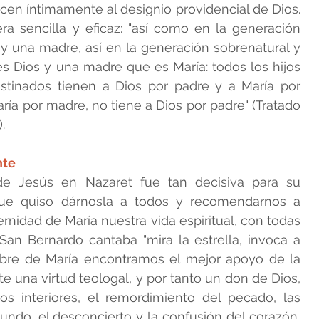
en íntimamente al designio providencial de Dios. 
a sencilla y eficaz: "así como en la generación 
 y una madre, así en la generación sobrenatural y 
es Dios y una madre que es María: todos los hijos 
tinados tienen a Dios por padre y a María por 
ría por madre, no tiene a Dios por padre" (Tratado 
.
nte
de Jesús en Nazaret fue tan decisiva para su 
que quiso dárnosla a todos y recomendarnos a 
ernidad de María nuestra vida espiritual, con todas 
San Bernardo cantaba "mira la estrella, invoca a 
bre de María encontramos el mejor apoyo de la 
 una virtud teologal, y por tanto un don de Dios, 
s interiores, el remordimiento del pecado, las 
ndo, el desconcierto y la confusión del corazón, 