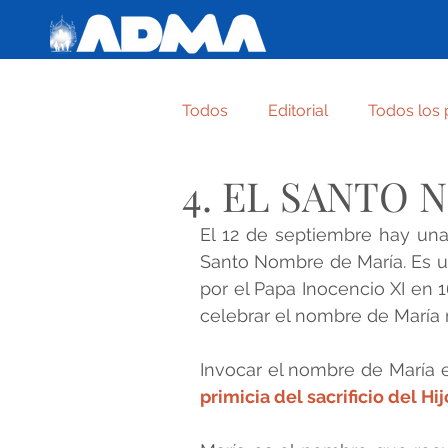
Todos
Editorial
Todos los 
4. EL SANTO
Varie
Crónica de familia
El 12 de septiembre hay una f
Santo Nombre de María. Es un
ABANDÓNATE, CONFÍA , SON
por el Papa Inocencio XI en 1
celebrar el nombre de María
NAZARET. UNA FAMILIA TODA
Invocar el nombre de María 
primicia del sacrificio del Hi
LA CREATURA MÁS HUMILDE