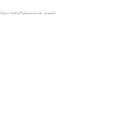
Vera Grita
Tabernacoli viventi
Cronaca di Famiglia
Mostra tutti
Post recenti