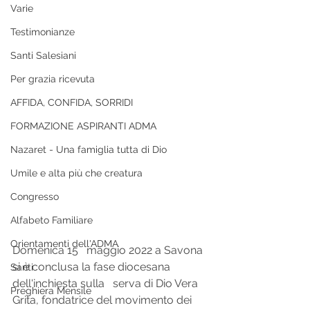
Varie
Testimonianze
Santi Salesiani
Per grazia ricevuta
AFFIDA, CONFIDA, SORRIDI
FORMAZIONE ASPIRANTI ADMA
Nazaret - Una famiglia tutta di Dio
Umile e alta più che creatura
Congresso
Alfabeto Familiare
Orientamenti dell'ADMA
Domenica 15   maggio 2022 a Savona 
si è conclusa la fase diocesana 
Santi
dell'inchiesta sulla   serva di Dio Vera 
Preghiera Mensile
Grita, fondatrice del movimento dei 