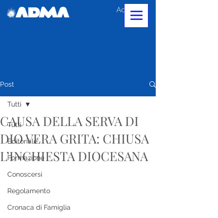
Accedi
Post
Tutti
CAUSA DELLA SERVA DI
Tutti
DIO VERA GRITA: CHIUSA
Editoriale
L’INCHIESTA DIOCESANA
Formazione
Conoscersi
Regolamento
Cronaca di Famiglia