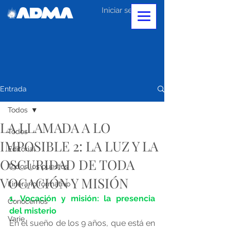
Iniciar sesión
Entrada
Todos
LA LLAMADA A LO
Todos
IMPOSIBLE 2: LA LUZ Y LA
Editorial
OSCURIDAD DE TODA
Todos los puestos
VOCACIÓN Y MISIÓN
Itinerario formativo
1. Vocación y misión: la presencia 
Conocernos
del misterio
Varie
En el sueño de los 9 años, que está en 