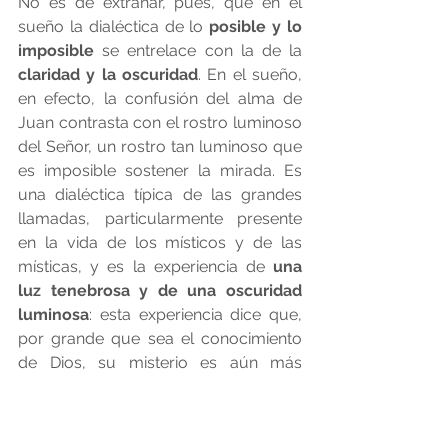
No es de extrañar, pues, que en el 
sueño la dialéctica de lo 
posible y lo 
imposible
 se entrelace con la de la 
claridad y la oscuridad
. En el sueño, 
en efecto, la confusión del alma de 
Juan contrasta con el rostro luminoso 
del Señor, un rostro tan luminoso que 
es imposible sostener la mirada. Es 
una dialéctica típica de las grandes 
llamadas, particularmente presente 
en la vida de los místicos y de las 
místicas, y es la experiencia de 
una 
luz tenebrosa y de una oscuridad 
luminosa
: esta experiencia dice que, 
por grande que sea el conocimiento 
de Dios, su misterio es aún más 
profundo. La base de esta experiencia 
paradójica está en las dos caras del 
Misterio Pascual, que es siempre 
cruz 