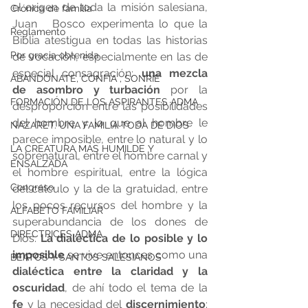
el origen de toda la misión salesiana, 
Crónica de familia
Juan   Bosco experimenta lo que la 
Reglamento
Biblia atestigua en todas las historias 
Por gracia obtenida
de vocación, especialmente en las de 
especial consagración: 
una mezcla 
ABANDÓNATE, CONFÍA , SONRÍE
de asombro y turbación
 por la 
FORMACIÓN DE LOS ASPIRANTES ADMA
desproporción entre las posibilidades 
del hombre y lo que al hombre le 
NAZARET. UNA FAMILIA TODA DE DIOS
parece imposible, entre lo natural y lo 
LA CREATURA MÁS HUMILDE Y
sobrenatural, entre el hombre carnal y 
ENSALZADA
el hombre espiritual, entre la lógica 
Congreso
del cálculo y la de la gratuidad, entre 
los pocos recursos del hombre y la 
ALFABETO FAMILIAR
superabundancia de los dones de 
DIRECTRICES ADMA
Dios. 
La dialéctica de lo posible y lo 
imposible
 se vive entonces como una 
BEATOS Y SANTOS SALESIANOS
dialéctica entre la claridad y la 
oscuridad
, de ahí todo el tema de la 
fe
 y la necesidad del 
discernimiento
: 