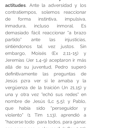
actitudes
. Ante la adversidad y los 
contratiempos, solemos reaccionar 
de forma instintiva, impulsiva, 
inmadura, incluso inmoral. Es 
demasiado fácil reaccionar "a brazo 
partido" ante las injusticias, 
sintiéndonos tal vez justos. Sin 
embargo, Moisés (Ex 2,11-15) y 
Jeremías (Jer 1,4-9) aceptaron ir más 
allá de su juventud, Pedro superó 
definitivamente las preguntas de 
Jesús pzra ver si le amaba y la 
vergüenza de la traición (Jn 21,15) y 
una y otra vez "echó sus redes" en 
nombre de Jesús (Lc 5,5); y Pablo, 
que había sido "perseguidor y 
violento" (1 Tim 1,13), aprendió a 
"hacerse todo  para todos, para ganar, 