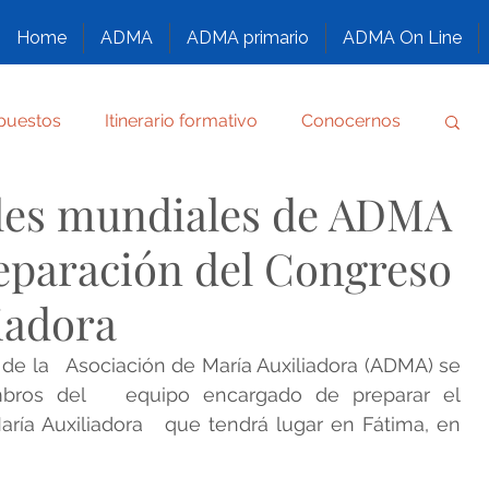
Home
ADMA
ADMA primario
ADMA On Line
puestos
Itinerario formativo
Conocernos
les mundiales de ADMA
Reglamento
Por gracia obtenida
eparación del Congreso
RÍE
FORMACIÓN DE LOS ASPIRANTES ADMA
iadora
e la   Asociación de María Auxiliadora (ADMA) se 
 DE DIOS
bros del   equipo encargado de preparar el 
ría Auxiliadora   que tendrá lugar en Fátima, en 
 Y ENSALZADA
Congreso