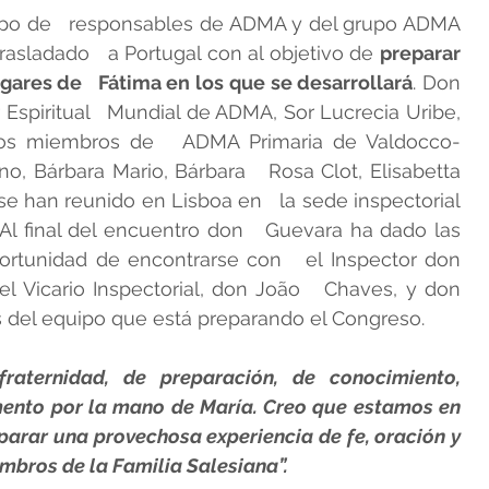
upo de   responsables de ADMA y del grupo ADMA 
rasladado   a Portugal con al objetivo de 
preparar 
ECTRICES ADMA
gares de   Fátima en los que se desarrollará
. Don 
Espiritual   Mundial de ADMA, Sor Lucrecia Uribe, 
os miembros de   ADMA Primaria de Valdocco- 
NOS
o, Bárbara Mario, Bárbara   Rosa Clot, Elisabetta 
e han reunido en Lisboa en   la sede inspectorial 
 Al final del encuentro don   Guevara ha dado las 
ortunidad de encontrarse con   el Inspector don 
 Vicario Inspectorial, don João   Chaves, y don 
del equipo que está preparando el Congreso.   
raternidad, de preparación, de conocimiento, 
nto por la mano de María. Creo que estamos en 
parar una provechosa experiencia de fe, oración y 
mbros de la Familia Salesiana”.