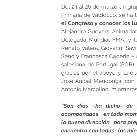
Del 24 al 26 de marzo un gr
Primaria de Valdocco, se ha t
ALFABETO FAMILIAR
DIR
el Congreso y conocer los lu
Alejandro Guevara, Animador 
Delegada Mundial FMA, y l
BEATOS Y SANTOS SALESIA
Renato Valera, Giovanni Savin
Seno y Francesca Cederle – s
salesiana de Portugal (POR).
gracias por el apoyo y la op
José Aníbal Mendonça, con el
Antonio Marcelino, miembros 
“Son días –ha dicho- de f
acompañados   en todo mome
la buena dirección   para pre
encuentro con todos   los mie