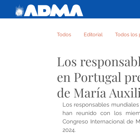
Todos
Editorial
Todos los 
Los responsab
Varie
Crónica de familia
en Portugal pr
ABANDÓNATE, CONFÍA , SON
de María Auxil
Los responsables mundiales d
NAZARET. UNA FAMILIA TODA
han reunido con los miem
Congreso Internacional de Ma
2024. 
LA CREATURA MÁS HUMILDE