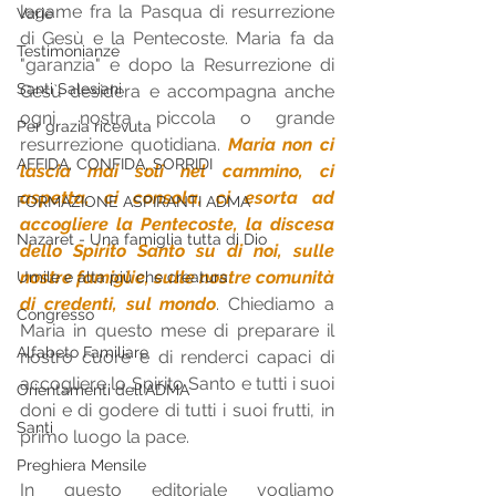
legame fra la Pasqua di resurrezione 
Varie
di Gesù e la Pentecoste. Maria fa da 
Testimonianze
"garanzia" e dopo la Resurrezione di 
Santi Salesiani
Gesù desidera e accompagna anche 
ogni nostra piccola o grande 
Per grazia ricevuta
resurrezione quotidiana. 
Maria non ci 
AFFIDA, CONFIDA, SORRIDI
lascia mai soli nel cammino, ci 
aspetta, ci consola, ci esorta ad 
FORMAZIONE ASPIRANTI ADMA
accogliere la Pentecoste, la discesa 
Nazaret - Una famiglia tutta di Dio
dello Spirito Santo su di noi, sulle 
nostre famiglie, sulle nostre comunità 
Umile e alta più che creatura
di credenti, sul mondo
. Chiediamo a 
Congresso
Maria in questo mese di preparare il 
Alfabeto Familiare
nostro cuore e di renderci capaci di 
accogliere lo Spirito Santo e tutti i suoi 
Orientamenti dell'ADMA
doni e di godere di tutti i suoi frutti, in 
Santi
primo luogo la pace.
Preghiera Mensile
In questo editoriale vogliamo 